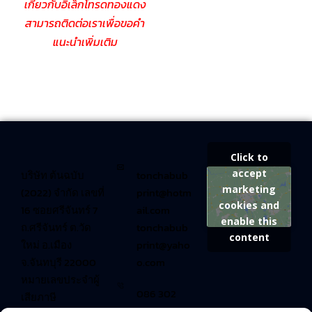
เกี่ยวกับอิเล็กโทรดทองแดง
สามารถติดต่อเราเพื่อขอคำ
แนะนำเพิ่มเติม
Click to
accept
บริษัท ต้นฉบับ
tonchabub
marketing
(2022) จำกัด เลขที่
print@hotm
cookies and
16 ซอยศรีจันทร์ 7
ail.com
enable this
ถ.ศรีจันทร์ ต.วัด
tonchabub
content
ใหม่ อ.เมือง
print@yaho
จ.จันทบุรี 22000
o.com
หมายเลขประจำผู้
086 302
เสียภาษี
3383 คุณ